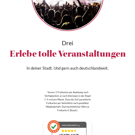
Drei
Erlebe tolle Veranstaltungen
In deiner Stadt. Und gern auch deutschlandweit.
*Immer 2 Freikarten per Auslosung nach
Verfügbarkeit, je nach Interessen in der Regel
1-3 mal pro Monat. Dazu bis 3x2 garantierte
Freikarten per Sofortklick nach gewählter
Mitgliedschaft. Durchschnittlicher Wert je
Freikarte € (Stand ).
AUSGEZEICHNET
.org