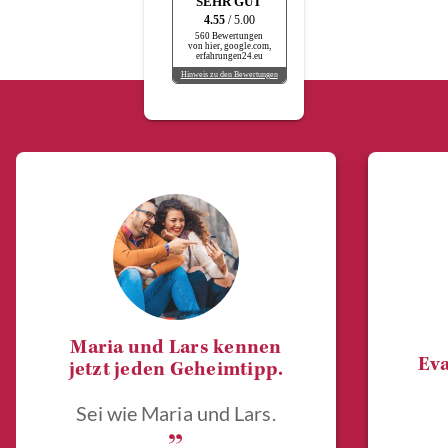
SEHR GUT
4.55
/ 5.00
560 Bewertungen
von hier, google.com,
erfahrungen24.eu
Hinweis zu den Bewertungen
Maria und Lars kennen
Eva
jetzt jeden Geheimtipp.
Sei wie Maria und Lars.
„