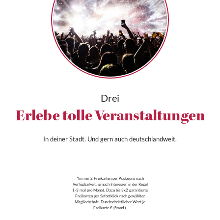
Drei
Erlebe tolle Veranstaltungen
In deiner Stadt. Und gern auch deutschlandweit.
*Immer 2 Freikarten per Auslosung nach
Verfügbarkeit, je nach Interessen in der Regel
1-3 mal pro Monat. Dazu bis 3x2 garantierte
Freikarten per Sofortklick nach gewählter
Mitgliedschaft. Durchschnittlicher Wert je
Freikarte € (Stand ).