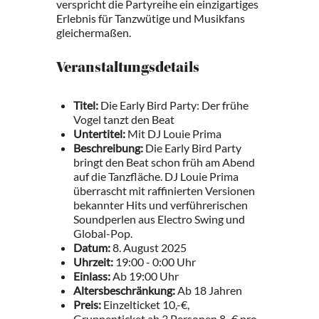
verspricht die Partyreihe ein einzigartiges
Erlebnis für Tanzwütige und Musikfans
gleichermaßen.
Veranstaltungsdetails
Titel:
Die Early Bird Party: Der frühe
Vogel tanzt den Beat
Untertitel:
Mit DJ Louie Prima
Beschreibung:
Die Early Bird Party
bringt den Beat schon früh am Abend
auf die Tanzfläche. DJ Louie Prima
überrascht mit raffinierten Versionen
bekannter Hits und verführerischen
Soundperlen aus Electro Swing und
Global-Pop.
Datum:
8. August 2025
Uhrzeit:
19:00 - 0:00 Uhr
Einlass:
Ab 19:00 Uhr
Altersbeschränkung:
Ab 18 Jahren
Preis:
Einzelticket 10,-€,
Gruppenticket ab 3 Personen 8,-€ pro