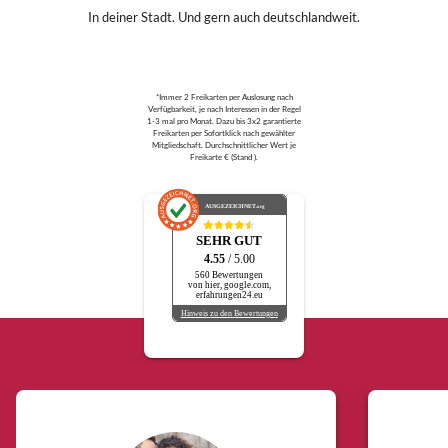
In deiner Stadt. Und gern auch deutschlandweit.
*Immer 2 Freikarten per Auslosung nach
Verfügbarkeit, je nach Interessen in der Regel
1-3 mal pro Monat. Dazu bis 3x2 garantierte
Freikarten per Sofortklick nach gewählter
Mitgliedschaft. Durchschnittlicher Wert je
Freikarte € (Stand ).
AUSGEZEICHNET
.org
SEHR GUT
4.55
/ 5.00
560 Bewertungen
von hier, google.com,
erfahrungen24.eu
Hinweis zu den Bewertungen