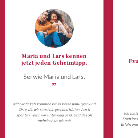
Maria und Lars kennen
Eva
jetzt jeden Geheimtipp.
Sei wie Maria und Lars.
„
Mit twotickets kommen wir in Veranstaltungen und
Orte, die wir sonst nie gesehen hätten. Auch
Ich hatt
spontan, wenn wir unterwegs sind. Und das oft
Stadt los
mehrfach im Monat!
Erfahrungs