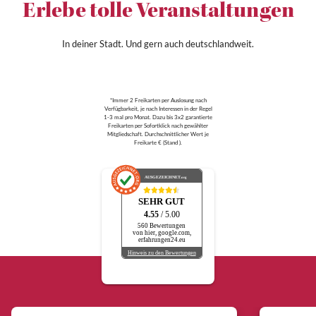
Erlebe tolle Veranstaltungen
In deiner Stadt. Und gern auch deutschlandweit.
*Immer 2 Freikarten per Auslosung nach
Verfügbarkeit, je nach Interessen in der Regel
1-3 mal pro Monat. Dazu bis 3x2 garantierte
Freikarten per Sofortklick nach gewählter
Mitgliedschaft. Durchschnittlicher Wert je
Freikarte € (Stand ).
AUSGEZEICHNET
.org
SEHR GUT
4.55
/ 5.00
560 Bewertungen
von hier, google.com,
erfahrungen24.eu
Hinweis zu den Bewertungen