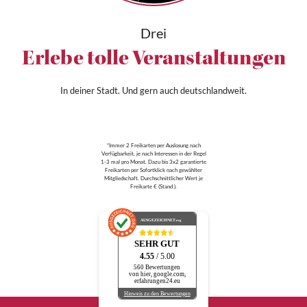
Drei
Erlebe tolle Veranstaltungen
In deiner Stadt. Und gern auch deutschlandweit.
*Immer 2 Freikarten per Auslosung nach
Verfügbarkeit, je nach Interessen in der Regel
1-3 mal pro Monat. Dazu bis 3x2 garantierte
Freikarten per Sofortklick nach gewählter
Mitgliedschaft. Durchschnittlicher Wert je
Freikarte € (Stand ).
AUSGEZEICHNET
.org
SEHR GUT
4.55
/ 5.00
560 Bewertungen
von hier, google.com,
erfahrungen24.eu
Hinweis zu den Bewertungen