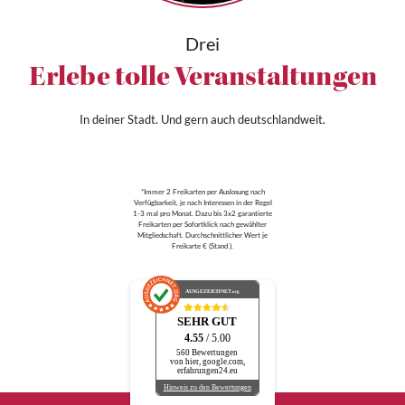
Drei
Erlebe tolle Veranstaltungen
In deiner Stadt. Und gern auch deutschlandweit.
*Immer 2 Freikarten per Auslosung nach
Verfügbarkeit, je nach Interessen in der Regel
1-3 mal pro Monat. Dazu bis 3x2 garantierte
Freikarten per Sofortklick nach gewählter
Mitgliedschaft. Durchschnittlicher Wert je
Freikarte € (Stand ).
AUSGEZEICHNET
.org
SEHR GUT
4.55
/ 5.00
560 Bewertungen
von hier, google.com,
erfahrungen24.eu
Hinweis zu den Bewertungen