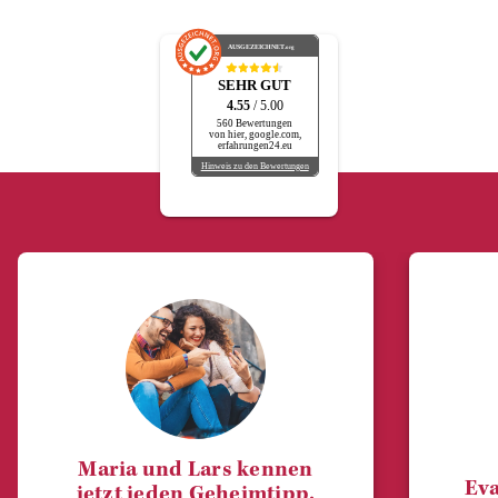
AUSGEZEICHNET
.org
SEHR GUT
4.55
/ 5.00
560 Bewertungen
von hier, google.com,
erfahrungen24.eu
Hinweis zu den Bewertungen
Maria und Lars kennen
Eva
jetzt jeden Geheimtipp.