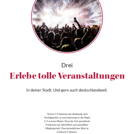
Drei
Erlebe tolle Veranstaltungen
In deiner Stadt. Und gern auch deutschlandweit.
*Immer 2 Freikarten per Auslosung nach
Verfügbarkeit, je nach Interessen in der Regel
1-3 mal pro Monat. Dazu bis 3x2 garantierte
Freikarten per Sofortklick nach gewählter
Mitgliedschaft. Durchschnittlicher Wert je
Freikarte € (Stand ).