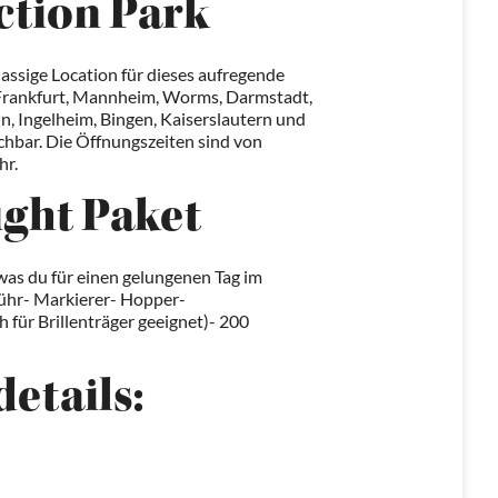
ction Park
lassige Location für dieses aufregende
, Frankfurt, Mannheim, Worms, Darmstadt,
n, Ingelheim, Bingen, Kaiserslautern und
chbar. Die Öffnungszeiten sind von
hr.
ight Paket
 was du für einen gelungenen Tag im
ebühr- Markierer- Hopper-
für Brillenträger geeignet)- 200
etails: