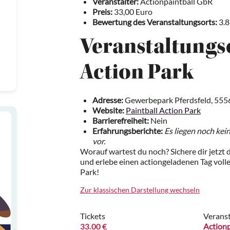
Veranstalter:
Actionpaintball GbR
Preis:
33,00 Euro
Bewertung des Veranstaltungsorts:
3.8
Veranstaltungso
Action Park
Adresse:
Gewerbepark Pferdsfeld, 555
Website:
Paintball Action Park
Barrierefreiheit:
Nein
Erfahrungsberichte:
Es liegen noch kei
vor.
Worauf wartest du noch? Sichere dir jetzt d
und erlebe einen actiongeladenen Tag voll
Park!
Zur klassischen Darstellung wechseln
Tickets
Veranst
33.00 €
Actionp