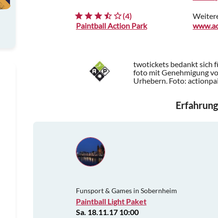
(4)
Weiter
Paintball Action Park
www.act
twotickets bedankt sich 
foto mit Genehmigung von
Urhebern.
Foto: actionpa
Erfahrung
Funsport & Games in Sobernheim
Paintball Light Paket
Sa. 18.11.17 10:00