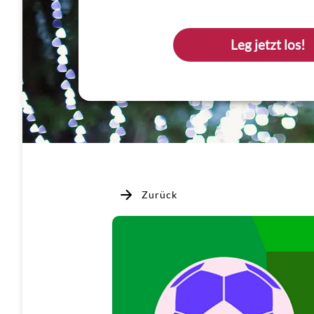
Leg jetzt los!
Zurück