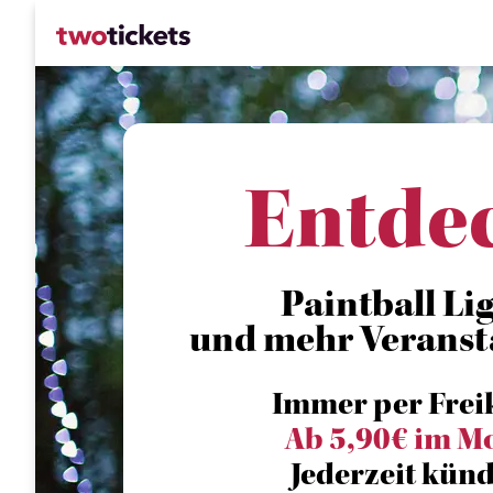
Entde
Paintball Lig
und mehr Veranst
Immer per Frei
Ab 5,90€ im M
Jederzeit künd