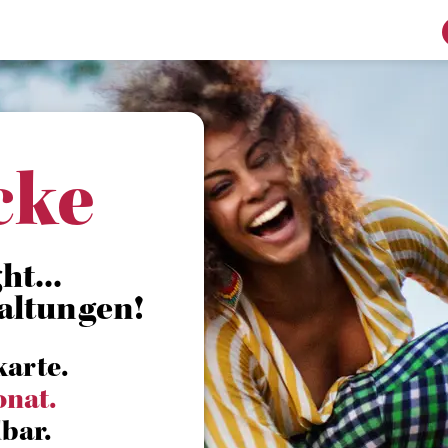
cke
ht...
altungen!
karte.
onat.
bar.