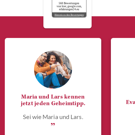
560 Bewertungen
von hier, google.com,
erfahrungen24.eu
Hinweis zu den Bewertungen
Maria und Lars kennen
Eva
jetzt jeden Geheimtipp.
Sei wie Maria und Lars.
„