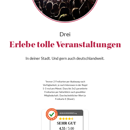
Drei
Erlebe tolle Veranstaltungen
In deiner Stadt. Und gern auch deutschlandweit.
*Immer 2 Freikarten per Auslosung nach
Verfügbarkeit, je nach Interessen in der Regel
1-3 mal pro Monat. Dazu bis 3x2 garantierte
Freikarten per Sofortklick nach gewählter
Mitgliedschaft. Durchschnittlicher Wert je
Freikarte € (Stand ).
AUSGEZEICHNET
.org
SEHR GUT
4.55
/ 5.00