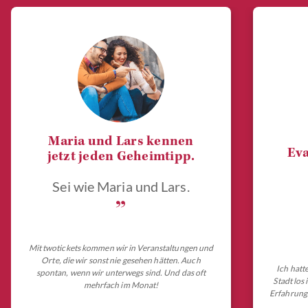
Maria und Lars kennen
Eva
jetzt jeden Geheimtipp.
Sei wie Maria und Lars.
„
Mit twotickets kommen wir in Veranstaltungen und
Orte, die wir sonst nie gesehen hätten. Auch
Ich hatt
spontan, wenn wir unterwegs sind. Und das oft
Stadt los
mehrfach im Monat!
Erfahrungs