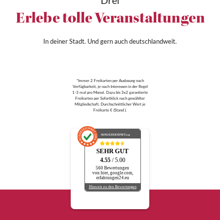
Drei
Erlebe tolle Veranstaltungen
In deiner Stadt. Und gern auch deutschlandweit.
*Immer 2 Freikarten per Auslosung nach
Verfügbarkeit, je nach Interessen in der Regel
1-3 mal pro Monat. Dazu bis 3x2 garantierte
Freikarten per Sofortklick nach gewählter
Mitgliedschaft. Durchschnittlicher Wert je
Freikarte € (Stand ).
AUSGEZEICHNET
.org
SEHR GUT
4.55
/ 5.00
560 Bewertungen
von hier, google.com,
erfahrungen24.eu
Hinweis zu den Bewertungen