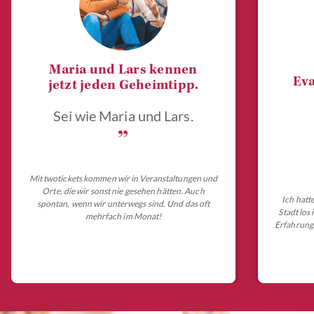
Maria und Lars kennen
Eva
jetzt jeden Geheimtipp.
Sei wie Maria und Lars.
„
Mit twotickets kommen wir in Veranstaltungen und
Orte, die wir sonst nie gesehen hätten. Auch
Ich hatt
spontan, wenn wir unterwegs sind. Und das oft
Stadt los
mehrfach im Monat!
Erfahrungs