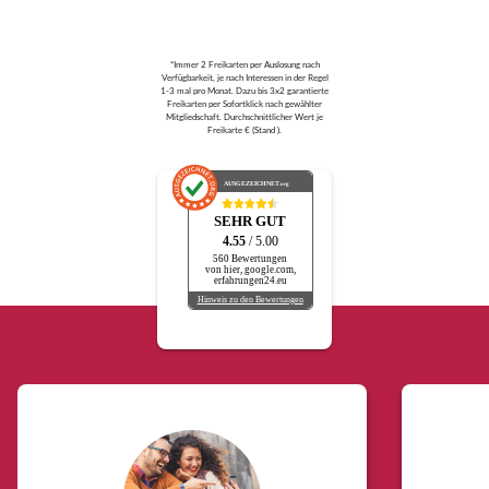
*Immer 2 Freikarten per Auslosung nach
Verfügbarkeit, je nach Interessen in der Regel
1-3 mal pro Monat. Dazu bis 3x2 garantierte
Freikarten per Sofortklick nach gewählter
Mitgliedschaft. Durchschnittlicher Wert je
Freikarte € (Stand ).
AUSGEZEICHNET
.org
SEHR GUT
4.55
/ 5.00
560 Bewertungen
von hier, google.com,
erfahrungen24.eu
Hinweis zu den Bewertungen