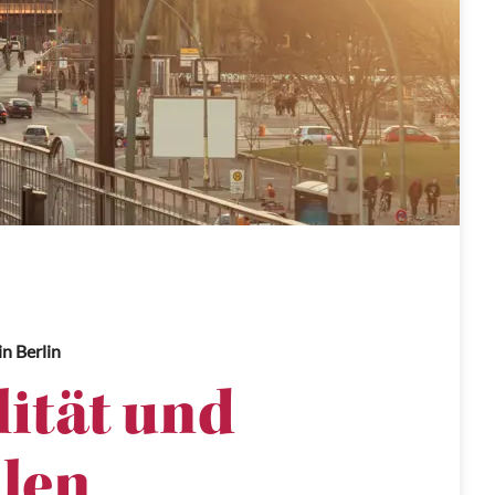
in Berlin
lität und
len