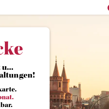
cke
 u...
altungen!
karte.
onat.
bar.