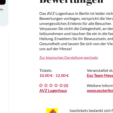
Bewertungen
Atemberaubende Akrobatik, charmante Comedy und spektakuläre Showeinlagen
Das AVZ Logenhaus in Berlin ist leider nich
Bewertungen vorliegen, verspricht die Vera
unvergessliches Erlebnis für alle Besucher.
Verpassen Sie nicht die Gelegenheit, an de
teilzunehmen und tauchen Sie ein in die fas
Heilung. Erweitern Sie Ihr Bewusstsein, en
Gesundheit und lassen Sie sich von der Vie
uns auf der Messe!
Zur klassischen Darstellung wechseln
Tickets
Veranstaltet d
10.00 €
- 12.00 €
Eso Team Mess
(0)
Weitere Infor
AVZ Logenhaus
www.esoterikm
twotickets bedankt sich 