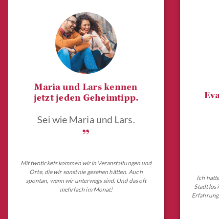
Maria und Lars kennen
Eva
jetzt jeden Geheimtipp.
Sei wie Maria und Lars.
„
Mit twotickets kommen wir in Veranstaltungen und
Orte, die wir sonst nie gesehen hätten. Auch
Ich hatt
spontan, wenn wir unterwegs sind. Und das oft
Stadt los
mehrfach im Monat!
Erfahrungs