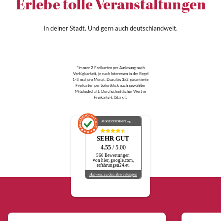
Erlebe tolle Veranstaltungen
In deiner Stadt. Und gern auch deutschlandweit.
*Immer 2 Freikarten per Auslosung nach
Verfügbarkeit, je nach Interessen in der Regel
1-3 mal pro Monat. Dazu bis 3x2 garantierte
Freikarten per Sofortklick nach gewählter
Mitgliedschaft. Durchschnittlicher Wert je
Freikarte € (Stand ).
AUSGEZEICHNET
.org
SEHR GUT
4.55
/ 5.00
560 Bewertungen
von hier, google.com,
erfahrungen24.eu
Hinweis zu den Bewertungen