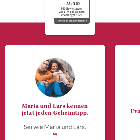
4.55
/ 5.00
560 Bewertungen
von hier, google.com,
erfahrungen24.eu
Hinweis zu den Bewertungen
Maria und Lars kennen
Eva
jetzt jeden Geheimtipp.
Sei wie Maria und Lars.
„