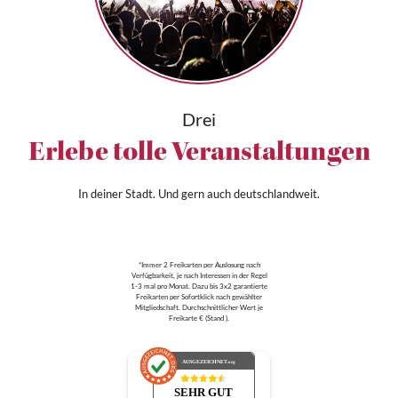
Drei
Erlebe tolle Veranstaltungen
In deiner Stadt. Und gern auch deutschlandweit.
*Immer 2 Freikarten per Auslosung nach
Verfügbarkeit, je nach Interessen in der Regel
1-3 mal pro Monat. Dazu bis 3x2 garantierte
Freikarten per Sofortklick nach gewählter
Mitgliedschaft. Durchschnittlicher Wert je
Freikarte € (Stand ).
AUSGEZEICHNET
.org
SEHR GUT